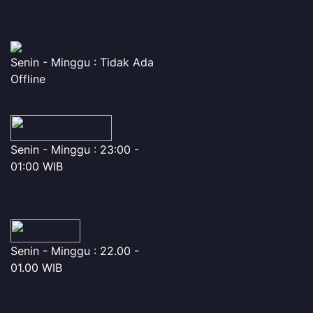
Senin - Minggu : Tidak Ada
Offline
Senin - Minggu : 23:00 -
01:00 WIB
Senin - Minggu : 22.00 -
01.00 WIB