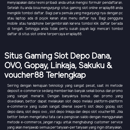
menyiapakan data resmi pribadi anda untuk mengisi formulir pendaftaran.
Setelah itu anda bisa mengunjungi situs gaming slot online eraplay88 anda
mengklik tombol daftar. Bagi para pemula yang megunjungi nya dengan pc
atau laptop ada di pojok kanan atas menu daftar nya. Bagi pengguna
mobile atau handphone bergembiralah karena tombol klik daftar berada
di tengah. Sehingga anda tidak perlu susah payah lagi mencari tombol
daftar di situs slot online terpercaya eraplay88.
Situs Gaming Slot Depo Dana,
OVO, Gopay, Linkaja, Sakuku &
voucher88 Terlengkap
Seiring dengan kemajuan teknologi yang sangat pesat, saat ini metode
deposit e-commerce sedang memberikan banyak sekali bonus dan promo
yang sangat menarik. Dengan banyaknya bonus dan promo yang
disediakan, bettor dapat melakukan slot depo melalui platform-platform
e-commerce yang sudah sangat dikenal seperti slot depo gopay, slot
depo dana, slot depo ovo , slot depo linkaja dan depo slot voucher88. Jika
bettor belum mengetahui tata cara pengisian saldo dengan menggunakan
metode e-commerce, jangan ragu untuk menghubungi customer service
yang akan menjawab semua pertanyaan-pertanyaan yang ingin ditanyakan.