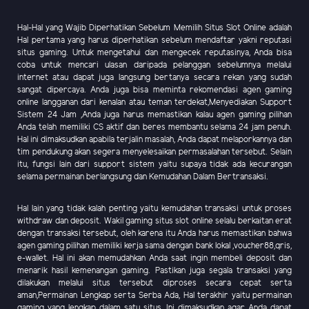
Hal-Hal yang Wajib Diperhatikan Sebelum Memilih Situs Slot Online adalah
Hal pertama yang harus diperhatikan sebelum mendaftar yakni reputasi
situs gaming. Untuk mengetahui dan mengecek reputasinya, Anda bisa
coba untuk mencari ulasan daripada pelanggan sebelumnya melalui
internet atau dapat juga langsung bertanya secara rekan yang sudah
sangat dipercaya. Anda juga bisa meminta rekomendasi agen gaming
online langganan dari kenalan atau teman terdekat,Menyediakan Support
Sistem 24 Jam ,Anda juga harus memastikan kalau agen gaming pilihan
Anda telah memiliki CS aktif dan beres membantu selama 24 jam penuh.
Hal ini dimaksudkan apabila terjalin masalah, Anda dapat melaporkannya dan
tim pendukung akan segera menyelesaikan permasalahan tersebut. Selain
itu, fungsi lain dari support sistem yaitu supaya tidak ada kecurangan
selama permainan berlangsung dan Kemudahan Dalam Bertransaksi.
Hal lain yang tidak kalah penting yaitu kemudahan transaksi untuk proses
withdraw dan deposit. Wakil gaming situs slot online selalu berkaitan erat
dengan transaksi tersebut, oleh karena itu Anda harus memastikan bahwa
agen gaming pilihan memiliki kerja sama dengan bank lokal ,voucher88,qris,
e-wallet. Hal ini akan memudahkan Anda saat ingin membeli deposit dan
menarik hasil kemenangan gaming. Pastikan juga segala transaksi yang
dilakukan melalui situs tersebut diproses secara cepat serta
aman,Permainan Lengkap serta Serba Ada, Hal terakhir yaitu permainan
gaming yang lengkap dalam satu situs. Ini dimaksudkan agar Anda dapat