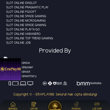
SLOT ONLINE IDNSLOT
SLOT ONLINE PRAGMATIC PLAY
SLOT ONLINE PGSOFT
SLOT ONLINE SPADE GAMING
SLOT ONLINE MICROGAMING
SLOT ONLINE SPADE GAMING
SLOT ONLINE PLAY'N GO
SLOT ONLINE HABANERO
SLOT ONLINE TOP TREND GAMING
SLOT ONLINE JDB
Provided By
Copyright © - ERAPLAY88. Seluruh hak cipta dilindungi
BERANDA
DAFTAR
PROMOSI
LIVE CHAT