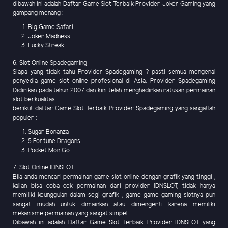
dibawah ini adalah Daftar Game Slot Terbaik Provider Joker Gaming yang
gampang menang :
Big Game Safari
Joker Madness
Lucky Streak
6. Slot Online Spadegaming
Siapa yang tidak tahu Provider Spadegaming ? pasti semua mengenal
penyedia game slot online profesional di Asia. Provider Spadegaming
Didirikan pada tahun 2007 dan kini telah menghadirkan ratusan permainan
slot berkualitas
berikut daftar Game Slot Terbaik Provider Spadegaming yang sangatlah
populer :
Sugar Bonanza
5 Fortune Dragons
Pocket Mon Go
7. Slot Online IDNSLOT
Bila anda mencari permainan game slot online dengan grafik yang tinggi ,
kalian bisa coba cek permainan dari provider IDNSLOT, tidak hanya
memiliki keunggulan dalam segi grafik , game game gaming slotnya pun
sangat mudah untuk dimainkan atau dimengerti karena memiliki
mekanisme permainan yang sangat simpel.
Dibawah ini adalah Daftar Game Slot Terbaik Provider IDNSLOT yang