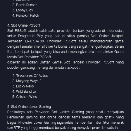
Bomb Runner
Loony Blox
Pumpkin Patch
4. Slot Online PGSoft
Slot PGSoft adalah salah satu provider terbaik yang ada di Indonesia ,
selain Pragmatic Play yang ada di situs gaming Slot Online Jackpot
Terbesar ERAPLAY88. Provider PGSoft selalu menghadirkan game
dengan tampilan imersift serta bonus yang sangat menguntungkan. Selain
itu , terdapat jackpot yang bisa anda menangkan bila memainkan Game
Mesin Slot Provider PGSoft
dibawah ini adalah Daftar Game Slot Terbaik Provider PGSoft yang
populer gampang menang dan mudah jackpot :
Treasures Of Aztec
Mahjong Ways 2
Lucky Neko
Wild Bandito
Caishen Wins
5. Slot Online Joker Gaming
Berikutnya ada Provider Slot Joker Gaming yang selalu menyajikan
Permainan gaming slot online dengan tema menarik dan grafik yang
bagus. Provider Joker Gaming juga selalu memberikan fitur fitur menarik
dan RTP yang tinggi membuat banyak orang menyukai provider satu ini.