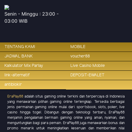
Senin - Minggu : 23:00 -
03:00 WIB
TENTANG KAMI
MOBILE
JADWAL BANK
voucher88
Kalkulator Mix Parlay
Live Casino Mobile
link-alternatif
DEPOSIT-EWALET
antiblokir
EraPlay88
adalah situs gaming online terkini dan terpercaya di Indonesia
yang menawarkan pilihan gaming online terlengkap. Tersedia berbagai
jenis permainan gaming online mulai dari sportsbook, slots, poker, live
casino hingga togel. Dibangun dengan teknologi terbaru, EraPlay88
menjamin pengalaman bermain gaming online yang aman, nyaman, dan
menguntungkan bagi para pemain. EraPlay88 juga menawarkan bonus dan
promo menarik untuk meningkatkan keseruan dan memberikan nilai