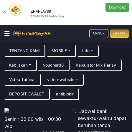
Download
×
ERAPLAY88
ERAPLAY88 Mobile App
MASUK
DAFTAR
TENTANG KAMI
MOBILE
Info
Kebijakan
voucher88
Kalkulator Mix Parlay
Video Tutorial
video-website
DEPOSIT-EWALET
antiblokir
Jadwal bank
sewaktu-waktu dapat
Senin : 22:00 wib - 00:30
berubah tanpa
wib