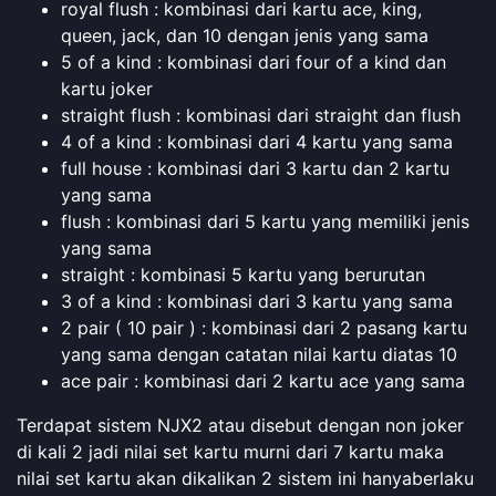
royal flush : kombinasi dari kartu ace, king,
queen, jack, dan 10 dengan jenis yang sama
5 of a kind : kombinasi dari four of a kind dan
kartu joker
straight flush : kombinasi dari straight dan flush
4 of a kind : kombinasi dari 4 kartu yang sama
full house : kombinasi dari 3 kartu dan 2 kartu
yang sama
flush : kombinasi dari 5 kartu yang memiliki jenis
yang sama
straight : kombinasi 5 kartu yang berurutan
3 of a kind : kombinasi dari 3 kartu yang sama
2 pair ( 10 pair ) : kombinasi dari 2 pasang kartu
yang sama dengan catatan nilai kartu diatas 10
ace pair : kombinasi dari 2 kartu ace yang sama
Terdapat sistem NJX2 atau disebut dengan non joker
di kali 2 jadi nilai set kartu murni dari 7 kartu maka
nilai set kartu akan dikalikan 2 sistem ini hanyaberlaku