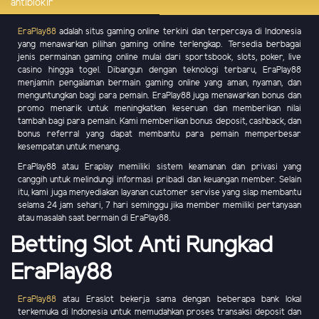
antiblokir
EraPlay88
adalah situs gaming online terkini dan terpercaya di Indonesia
yang menawarkan pilihan gaming online terlengkap. Tersedia berbagai
jenis permainan gaming online mulai dari sportsbook, slots, poker, live
casino hingga togel. Dibangun dengan teknologi terbaru, EraPlay88
menjamin pengalaman bermain gaming online yang aman, nyaman, dan
menguntungkan bagi para pemain. EraPlay88 juga menawarkan bonus dan
promo menarik untuk meningkatkan keseruan dan memberikan nilai
tambah bagi para pemain. Kami memberikan bonus deposit, cashback, dan
bonus referral yang dapat membantu para pemain memperbesar
kesempatan untuk menang.
EraPlay88 atau Eraplay memiliki sistem keamanan dan privasi yang
canggih untuk melindungi informasi pribadi dan keuangan member. Selain
itu, kami juga menyediakan layanan customer servise yang siap membantu
selama 24 jam sehari, 7 hari seminggu jika member memiliki pertanyaan
atau masalah saat bermain di EraPlay88.
Betting Slot Anti Rungkad
EraPlay88
EraPlay88
atau Eraslot bekerja sama dengan beberapa bank lokal
terkemuka di Indonesia untuk memudahkan proses transaksi deposit dan