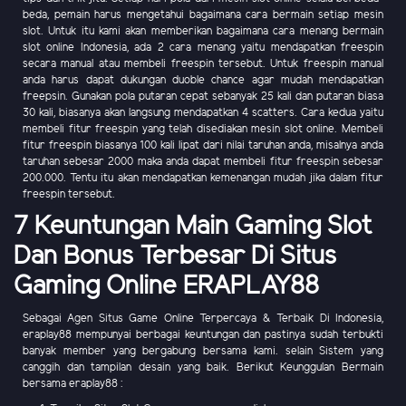
beda, pemain harus mengetahui bagaimana cara bermain setiap mesin
slot. Untuk itu kami akan memberikan bagaimana cara menang bermain
slot online Indonesia, ada 2 cara menang yaitu mendapatkan freespin
secara manual atau membeli freespin tersebut. Untuk freespin manual
anda harus dapat dukungan duoble chance agar mudah mendapatkan
freepsin. Gunakan pola putaran cepat sebanyak 25 kali dan putaran biasa
30 kali, biasanya akan langsung mendapatkan 4 scatters. Cara kedua yaitu
membeli fitur freespin yang telah disediakan mesin slot online. Membeli
fitur freespin biasanya 100 kali lipat dari nilai taruhan anda, misalnya anda
taruhan sebesar 2000 maka anda dapat membeli fitur freespin sebesar
200.000. Tentu itu akan mendapatkan kemenangan mudah jika dalam fitur
freespin tersebut.
7 Keuntungan Main Gaming Slot
Dan Bonus Terbesar Di Situs
Gaming Online ERAPLAY88
Sebagai Agen Situs Game Online Terpercaya & Terbaik Di Indonesia,
eraplay88 mempunyai berbagai keuntungan dan pastinya sudah terbukti
banyak member yang bergabung bersama kami. selain Sistem yang
canggih dan tampilan desain yang baik. Berikut Keunggulan Bermain
bersama eraplay88 :