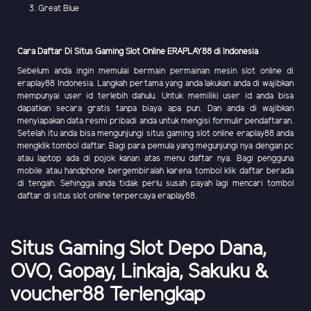
Great Blue
Cara Daftar Di Situs Gaming Slot Online ERAPLAY88 di Indonesia
Sebelum anda ingin memulai bermain permainan mesin slot online di
eraplay88 Indonesia. Langkah pertama yang anda lakukan anda di wajibkan
mempunyai user id terlebih dahulu. Untuk memiliki user id anda bisa
dapatkan secara gratis tanpa biaya apa pun. Dan anda di wajibkan
menyiapakan data resmi pribadi anda untuk mengisi formulir pendaftaran.
Setelah itu anda bisa mengunjungi situs gaming slot online eraplay88 anda
mengklik tombol daftar. Bagi para pemula yang megunjungi nya dengan pc
atau laptop ada di pojok kanan atas menu daftar nya. Bagi pengguna
mobile atau handphone bergembiralah karena tombol klik daftar berada
di tengah. Sehingga anda tidak perlu susah payah lagi mencari tombol
daftar di situs slot online terpercaya eraplay88.
Situs Gaming Slot Depo Dana,
OVO, Gopay, Linkaja, Sakuku &
voucher88 Terlengkap