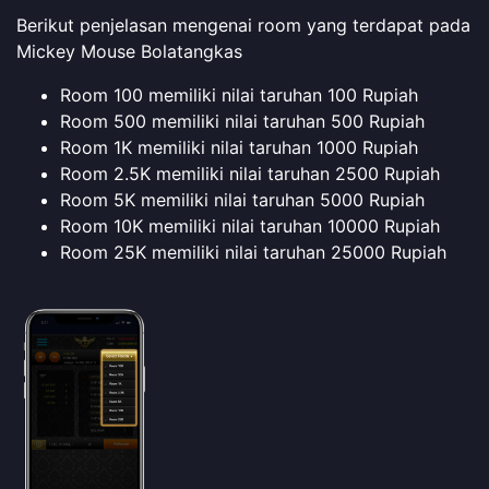
Berikut penjelasan mengenai room yang terdapat pada
Mickey Mouse Bolatangkas
Room 100 memiliki nilai taruhan 100 Rupiah
Room 500 memiliki nilai taruhan 500 Rupiah
Room 1K memiliki nilai taruhan 1000 Rupiah
Room 2.5K memiliki nilai taruhan 2500 Rupiah
Room 5K memiliki nilai taruhan 5000 Rupiah
Room 10K memiliki nilai taruhan 10000 Rupiah
Room 25K memiliki nilai taruhan 25000 Rupiah