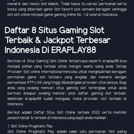
menarik dari mesin slot klaksik. Tidak hanya itu variasi permainan serta
bonus yang diberikan game Slot favorit pun semakin beragam sehingga
kini slot online menjadi game gaming online No. 1 di seluruh Indonesia.
Daftar 8 Situs Gaming Slot
Terbaik & Jackpot Terbesar
Indonesia Di ERAPLAY88
Bermain di Situs Gaming Slot Online terpercaya seperti eraplay88 bisa
menjadi pilihan yang terbaik untuk mengisi waktu luang anda. Setiap
Provider Slot online International mencoba untuk menghadirkan beragam
permainan game slot terbaru yang lengkap dan menarik dengan
persentase RTP LIVE yang tinggi dibandingkan provider situs lainnya. Bagi
anda yang sedang mencari situs gaming slot terlengkap untuk anda
bermain ataupun sedang mencari jenis daftar gaming slot terbaik.
kebetulan eraplay88 sudah mengulas mana provider slot terbaik di
indonesia.
Berikut adalah Daftar Situs Slot Online terbaik 2022 serta memiliki
jackpot besar & terbaik di Indonesia yang wajib anda mainkan :
1. Slot Online Pragmatic Play
Slot Online Pragmatic Play adalah salah satu permainan Slot paling