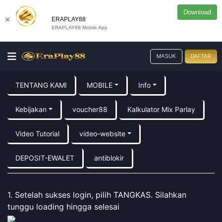
Download
×
ERAPLAY88
ERAPLAY88 Mobile App
MASUK
DAFTAR
TENTANG KAMI
MOBILE
Info
Kebijakan
voucher88
Kalkulator Mix Parlay
Video Tutorial
video-website
DEPOSIT-EWALET
antiblokir
1. Setelah sukses login, pilih TANGKAS. Silahkan
tunggu loading hingga selesai