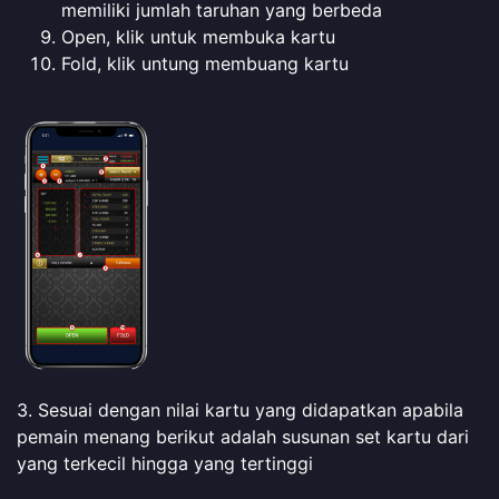
memiliki jumlah taruhan yang berbeda
Open, klik untuk membuka kartu
Fold, klik untung membuang kartu
3. Sesuai dengan nilai kartu yang didapatkan apabila
pemain menang berikut adalah susunan set kartu dari
yang terkecil hingga yang tertinggi