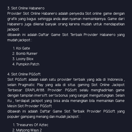
3. Slot Online Habanero
Provider Slot Online Habanero adalah penyedia Slot online game dengan
grafik yang bagus sehingga anda akan nyaman memainkannya. Game dari
Habanero juga dikenal banyak orang karena mudah untuk mendapatkan
jackpot
dibawah ini adalah Daftar Game Slot Terbaik Provider Habanero yang
mudah jackpot :
Koi Gate
Bomb Runner
Loony Blox
Pumpkin Patch
4. Slot Online PGSoft
Slot PGSoft adalah salah satu provider terbaik yang ada di Indonesia ,
selain Pragmatic Play yang ada di situs gaming Slot Online Jackpot
Terbesar ERAPLAY88. Provider PGSoft selalu menghadirkan game
dengan tampilan imersift serta bonus yang sangat menguntungkan. Selain
itu , terdapat jackpot yang bisa anda menangkan bila memainkan Game
Mesin Slot Provider PGSoft
dibawah ini adalah Daftar Game Slot Terbaik Provider PGSoft yang
populer gampang menang dan mudah jackpot :
Treasures Of Aztec
Mahjong Ways 2