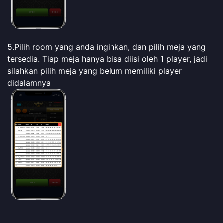
5.Pilih room yang anda inginkan, dan pilih meja yang
tersedia. Tiap meja hanya bisa diisi oleh 1 player, jadi
silahkan pilih meja yang belum memiliki player
didalamnya