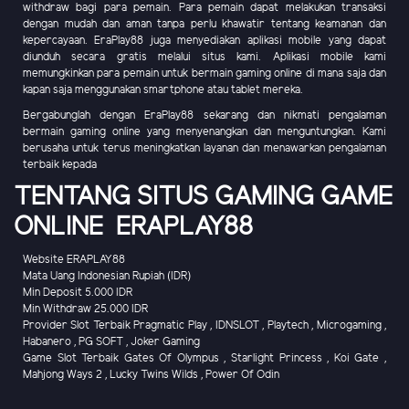
withdraw bagi para pemain. Para pemain dapat melakukan transaksi
dengan mudah dan aman tanpa perlu khawatir tentang keamanan dan
kepercayaan. EraPlay88 juga menyediakan aplikasi mobile yang dapat
diunduh secara gratis melalui situs kami. Aplikasi mobile kami
memungkinkan para pemain untuk bermain gaming online di mana saja dan
kapan saja menggunakan smartphone atau tablet mereka.
Bergabunglah dengan EraPlay88 sekarang dan nikmati pengalaman
bermain gaming online yang menyenangkan dan menguntungkan. Kami
berusaha untuk terus meningkatkan layanan dan menawarkan pengalaman
terbaik kepada
TENTANG SITUS GAMING GAME
ONLINE ERAPLAY88
Website ERAPLAY88
Mata Uang Indonesian Rupiah (IDR)
Min Deposit 5.000 IDR
Min Withdraw 25.000 IDR
Provider Slot Terbaik Pragmatic Play , IDNSLOT , Playtech , Microgaming ,
Habanero , PG SOFT , Joker Gaming
Game Slot Terbaik Gates Of Olympus , Starlight Princess , Koi Gate ,
Mahjong Ways 2 , Lucky Twins Wilds , Power Of Odin