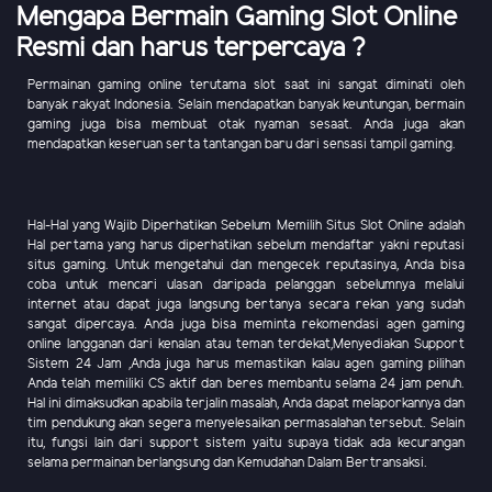
Mengapa Bermain Gaming Slot Online
Resmi dan harus terpercaya ?
Permainan gaming online terutama slot saat ini sangat diminati oleh
banyak rakyat Indonesia. Selain mendapatkan banyak keuntungan, bermain
gaming juga bisa membuat otak nyaman sesaat. Anda juga akan
mendapatkan keseruan serta tantangan baru dari sensasi tampil gaming.
Hal-Hal yang Wajib Diperhatikan Sebelum Memilih Situs Slot Online adalah
Hal pertama yang harus diperhatikan sebelum mendaftar yakni reputasi
situs gaming. Untuk mengetahui dan mengecek reputasinya, Anda bisa
coba untuk mencari ulasan daripada pelanggan sebelumnya melalui
internet atau dapat juga langsung bertanya secara rekan yang sudah
sangat dipercaya. Anda juga bisa meminta rekomendasi agen gaming
online langganan dari kenalan atau teman terdekat,Menyediakan Support
Sistem 24 Jam ,Anda juga harus memastikan kalau agen gaming pilihan
Anda telah memiliki CS aktif dan beres membantu selama 24 jam penuh.
Hal ini dimaksudkan apabila terjalin masalah, Anda dapat melaporkannya dan
tim pendukung akan segera menyelesaikan permasalahan tersebut. Selain
itu, fungsi lain dari support sistem yaitu supaya tidak ada kecurangan
selama permainan berlangsung dan Kemudahan Dalam Bertransaksi.