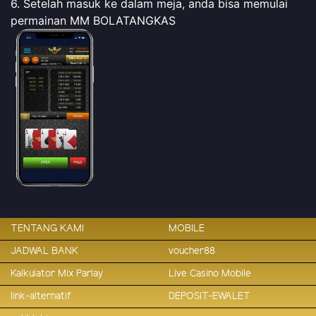
6. Setelah masuk ke dalam meja, anda bisa memulai
permainan MM BOLATANGKAS
TENTANG KAMI
MOBILE
JADWAL BANK
voucher88
Kalkulator Mix Parlay
Live Casino Mobile
link-alternatif
DEPOSIT-EWALET