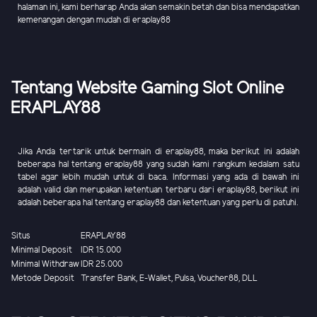
halaman ini, kami berharap Anda akan semakin betah dan bisa mendapatkan
kemenangan dengan mudah di eraplay88
Tentang Website Gaming Slot Online
ERAPLAY88
Jika Anda tertarik untuk bermain di eraplay88, maka berikut ini adalah
beberapa hal tentang eraplay88 yang sudah kami rangkum kedalam satu
tabel agar lebih mudah untuk di baca. Informasi yang ada di bawah ini
adalah valid dan merupakan ketentuan terbaru dari eraplay88, berikut ini
adalah beberapa hal tentang eraplay88 dan ketentuan yang perlu di patuhi.
Situs
ERAPLAY88
Minimal Deposit
IDR 15.000
Minimal Withdraw
IDR 25.000
Metode Deposit
Transfer Bank, E-Wallet, Pulsa, Voucher88, DLL