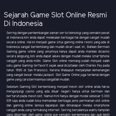
Sejarah Game Slot Online Resmi
Di Indonesia
Seiring dengan perkembangan zaman serta teknologi yang semakin pesat
di Indonesia kini anda dapat melakukan berbagai hal dengan sangat mudah
secara online. Hal ini menjadi game situs gaming online resmi yang ada di
Indonesia sangat berkembang dan mudah dicari saat ini , Bahkan Bermain
Gaming game online yang umumnya hanya dapat anda mainkan dicasino
secara langsung, kini anda dapat akses dengan mudah melalui smartphone
canggih yang anda miliki. Game Slot online memang sudah menjadi salah
satu game Gaming terfavorit sejak awal diciptakan oleh Charles Fey pada
tahun 1895 di San Fransisco. Karena Walaupun menjanjikan kemenangan
yang sangat besar melalui jackpot. Slot Game Online juga terkenal dengan
game yang cara bermainnya sangatlah mudah.
Sebelum Gaming Slot berkembang menjadi mesin slot online anda harus
mengunjungi casino yang ada diluar negeri hanya untuk bermain dan
bertaruh pada mesin slot. Namun Kini hanya dengan modal sebesar 5.000
IDR saja anda sudah bisa memainkan berbagai jenis permainan slot online
dan gaming online lainnya kapanpun dan dimanapun melalui smarphone
canggih anda yang terhubung internet. Seiring berjalannya waktu tampilan
yang diberikan oleh game online pun semakin berkembang dan jauh lebih