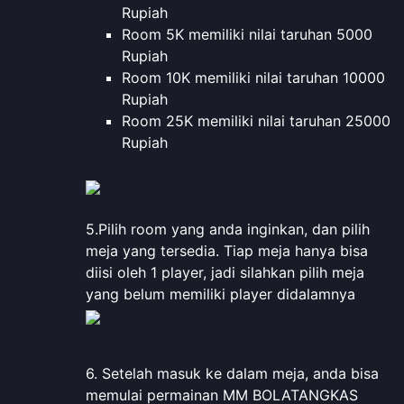
Rupiah
Room 5K memiliki nilai taruhan 5000
Rupiah
Room 10K memiliki nilai taruhan 10000
Rupiah
Room 25K memiliki nilai taruhan 25000
Rupiah
5.Pilih room yang anda inginkan, dan pilih
meja yang tersedia. Tiap meja hanya bisa
diisi oleh 1 player, jadi silahkan pilih meja
yang belum memiliki player didalamnya
6. Setelah masuk ke dalam meja, anda bisa
memulai permainan MM BOLATANGKAS