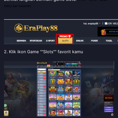
menu bar halaman
2. Klik ikon Game ""Slots"" favorit kamu