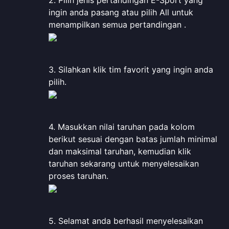
ingin anda pasang atau pilih All untuk
menampilkan semua pertandingan .
3. Silahkan klik tim favorit yang ingin anda
pilih.
4. Masukkan nilai taruhan pada kolom
berikut sesuai dengan batas jumlah minimal
dan maksimal taruhan, kemudian klik
taruhan sekarang untuk menyelesaikan
proses taruhan.
5. Selamat anda berhasil menyelesaikan