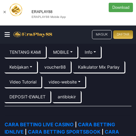
Download
×
ERAPLAY88
ERAPLAY88 Mobile App
MASUK
DAFTAR
TENTANG KAMI
MOBILE
Info
Kebijakan
voucher88
Kalkulator Mix Parlay
Video Tutorial
video-website
DEPOSIT-EWALET
antiblokir
CARA BETTING LIVE CASINO
|
CARA BETTING
IDNLIVE
|
CARA BETTING SPORTSBOOK
|
CARA