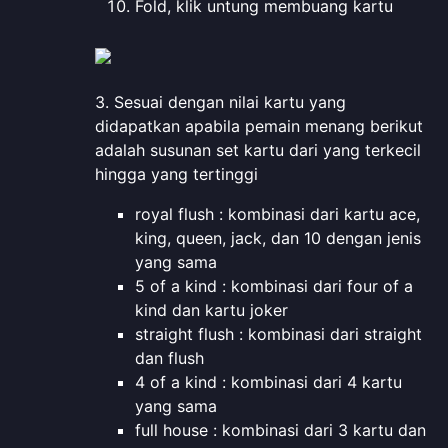
Fold, klik untung membuang kartu
3. Sesuai dengan nilai kartu yang
didapatkan apabila pemain menang berikut
adalah susunan set kartu dari yang terkecil
hingga yang tertinggi
royal flush : kombinasi dari kartu ace,
king, queen, jack, dan 10 dengan jenis
yang sama
5 of a kind : kombinasi dari four of a
kind dan kartu joker
straight flush : kombinasi dari straight
dan flush
4 of a kind : kombinasi dari 4 kartu
yang sama
full house : kombinasi dari 3 kartu dan