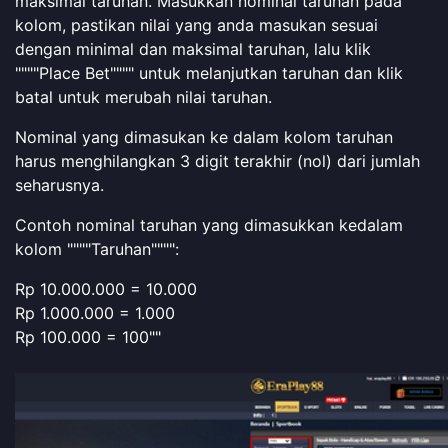
maksimal taruhan. Masukkan nominal taruhan pada
kolom, pastikan nilai yang anda masukan sesuai
dengan minimal dan maksimal taruhan, lalu klik
""""Place Bet"""" untuk melanjutkan taruhan dan klik
batal untuk merubah nilai taruhan.
Nominal yang dimasukan ke dalam kolom taruhan
harus menghilangkan 3 digit terakhir (nol) dari jumlah
seharusnya.
Contoh nominal taruhan yang dimasukkan kedalam
kolom """"Taruhan"""":
Rp 10.000.000 = 10.000
Rp 1.000.000 = 1.000
Rp 100.000 = 100""