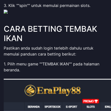
3. Klik ""spin"" untuk memulai permainan slots.
CARA BETTING TEMBAK
IKAN
Pastikan anda sudah login terlebih dahulu untuk
memulai panduan cara betting berikut:
1. Pilih menu game ""TEMBAK IKAN"" pada halaman
beranda.