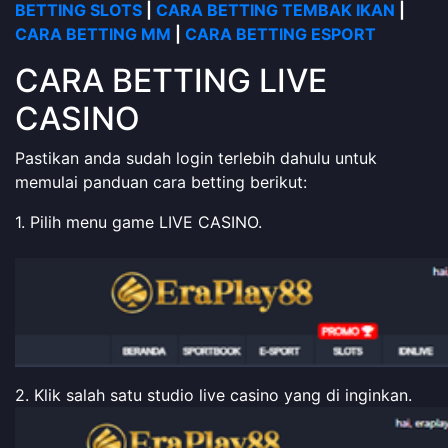
BETTING SLOTS
|
CARA BETTING TEMBAK IKAN
|
CARA BETTING MM
|
CARA BETTING ESPORT
CARA BETTING LIVE
CASINO
Pastikan anda sudah login terlebih dahulu untuk
memulai panduan cara betting berikut:
1. Pilih menu game LIVE CASINO.
2. Klik salah satu studio live casino yang di inginkan.