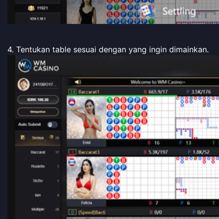
4. Tentukan table sesuai dengan yang ingin dimainkan.