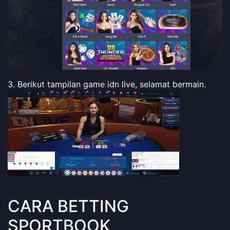
3. Berikut tampilan game idn live, selamat bermain.
CARA BETTING
SPORTBOOK