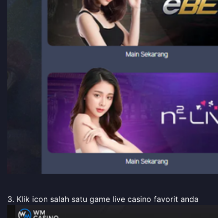
3. Klik icon salah satu game live casino favorit anda