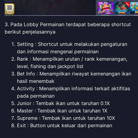
3. Pada Lobby Permainan terdapat beberapa shortcut
berikut penjelasannya
Setting : Shortcut untuk melakukan pengaturan
dan informasi mengenai permainan
Rank : Menampilkan urutan / rank kemenangan,
level, fishing dan jackpot list
Bet Info : Menampilkan riwayat kemenangan ikan
hasil menembak
Activity : Menampilkan informasi terkait aktifitas
pada permainan
Junior : Tembak ikan untuk taruhan 0.1X
Master : Tembak ikan untuk taruhan 1X
Supreme : Tembak ikan untuk taruhan 10X
Exit : Button untuk keluar dari permainan