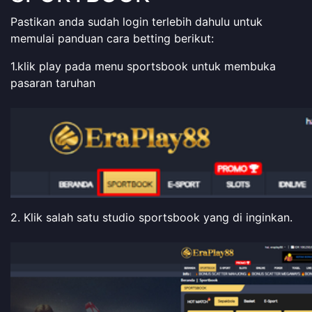
Pastikan anda sudah login terlebih dahulu untuk
memulai panduan cara betting berikut:
1.klik play pada menu sportsbook untuk membuka
pasaran taruhan
2. Klik salah satu studio sportsbook yang di inginkan.