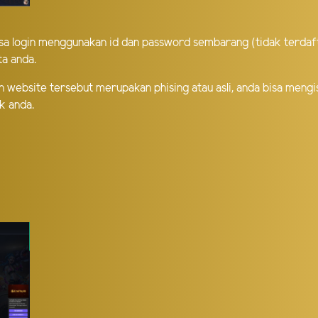
isa login menggunakan id dan password sembarang (tidak terdafta
ta anda.
n website tersebut merupakan phising atau asli, anda bisa mengi
k anda.