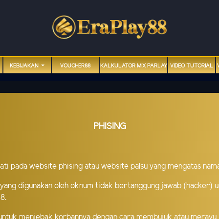
KEBIJAKAN
VOUCHER88
KALKULATOR MIX PARLAY
VIDEO TUTORIAL
PHISING
ti pada website phising atau website palsu yang mengatas nam
u yang digunakan oleh oknum tidak bertanggung jawab (hacker)
8.
 untuk menjebak korbannya dengan cara membujuk atau merayu 