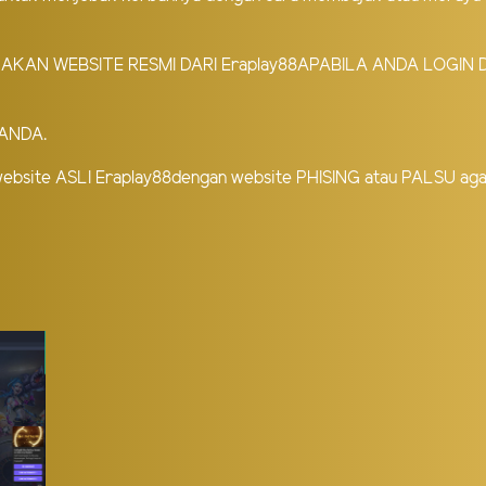
N WEBSITE RESMI DARI Eraplay88APABILA ANDA LOGIN DA
 ANDA.
bsite ASLI Eraplay88dengan website PHISING atau PALSU agar 