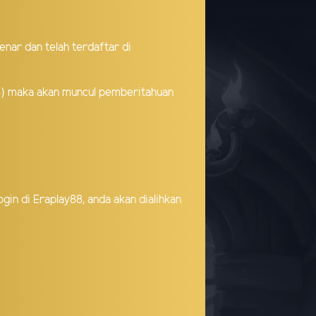
nar dan telah terdaftar di
8) maka akan muncul pemberitahuan
gin di Eraplay88, anda akan dialihkan